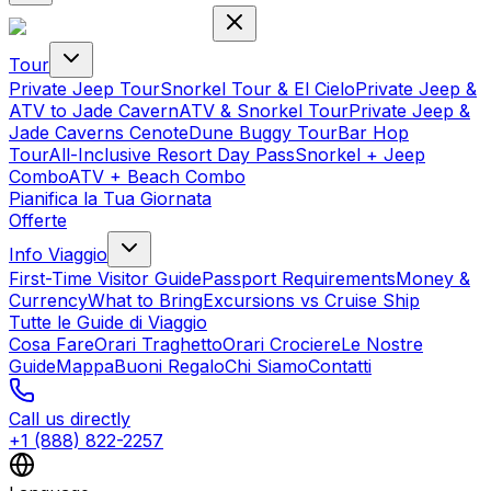
Tour
Private Jeep Tour
Snorkel Tour & El Cielo
Private Jeep &
ATV to Jade Cavern
ATV & Snorkel Tour
Private Jeep &
Jade Caverns Cenote
Dune Buggy Tour
Bar Hop
Tour
All-Inclusive Resort Day Pass
Snorkel + Jeep
Combo
ATV + Beach Combo
Pianifica la Tua Giornata
Offerte
Info Viaggio
First-Time Visitor Guide
Passport Requirements
Money &
Currency
What to Bring
Excursions vs Cruise Ship
Tutte le Guide di Viaggio
Cosa Fare
Orari Traghetto
Orari Crociere
Le Nostre
Guide
Mappa
Buoni Regalo
Chi Siamo
Contatti
Call us directly
+1 (888) 822-2257