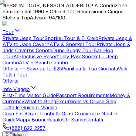
NESSUN TOUR, NESSUN ADDEBITO!
A Conduzione
Familiare dal 1996
•
Oltre 3.000 Recensioni a Cinque
Stelle
•
TripAdvisor 94/100
Tour
Private Jeep Tour
Snorkel Tour & El Cielo
Private Jeep &
ATV to Jade Cavern
ATV & Snorkel Tour
Private Jeep &
Jade Caverns Cenote
Dune Buggy Tour
Bar Hop
Tour
All-Inclusive Resort Day Pass
Snorkel + Jeep
Combo
ATV + Beach Combo
Offerte
— Save up to $25
Pianifica la Tua Giornata
Vedi
Tutti i Tour
Offerte
Info Viaggio
First-Time Visitor Guide
Passport Requirements
Money &
Currency
What to Bring
Excursions vs Cruise Ship
Tutte le Guide di Viaggio
Cosa Fare
Orari Traghetto
Orari Crociere
Le Nostre
Guide
Mappa
Buoni Regalo
Chi Siamo
Contatti
(888) 822-2257
🇮🇹
Italiano