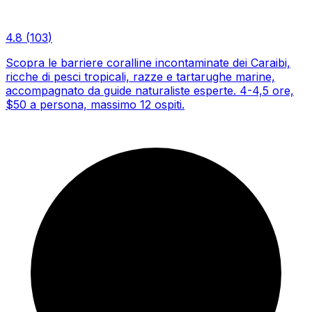
4.8
(
103
)
Scopra le barriere coralline incontaminate dei Caraibi,
ricche di pesci tropicali, razze e tartarughe marine,
accompagnato da guide naturaliste esperte. 4-4,5 ore,
$50 a persona, massimo 12 ospiti.