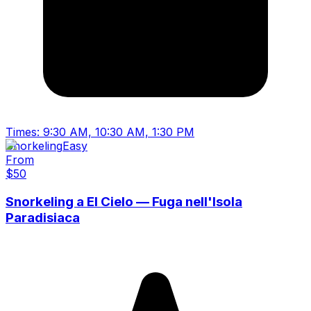
Times:
9:30 AM, 10:30 AM, 1:30 PM
Snorkeling
Easy
From
$
50
Snorkeling a El Cielo — Fuga nell'Isola
Paradisiaca