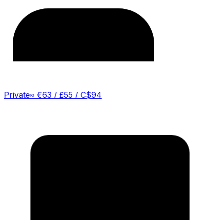
Private
≈
€63 / £55 / C$94