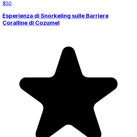
$
50
Esperienza di Snorkeling sulle Barriere
Coralline di Cozumel