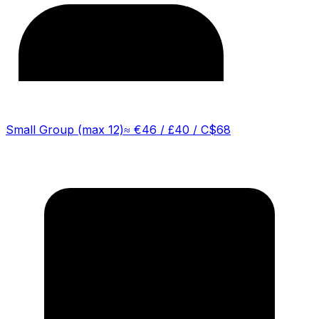
Small Group (max 12)
≈
€46 / £40 / C$68