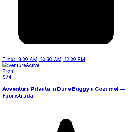
Times:
8:30 AM, 10:30 AM, 12:30 PM
Adventure
Active
From
$
74
Avventura Privata in Dune Buggy a Cozumel —
Fuoristrada