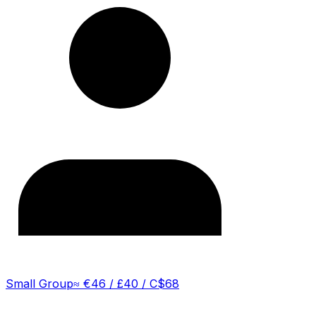
Small Group
≈
€46 / £40 / C$68