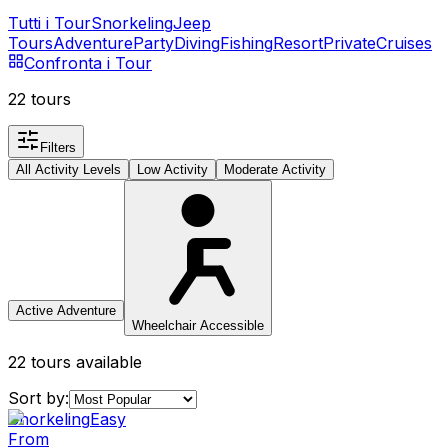
Tutti i Tour
Snorkeling
Jeep
Tours
Adventure
Party
Diving
Fishing
Resort
Private
Cruises
Confronta i Tour
22
tour
s
Filters
All Activity Levels
Low Activity
Moderate Activity
Active Adventure
Wheelchair Accessible
22
tour
s
available
Sort by:
Snorkeling
Easy
From