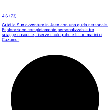
4.8
(
73
)
Guidi la Sua avventura in Jeep con una guida personale.
Esplorazione completamente personalizzabile tra
spiagge nascoste, riserve ecologiche e tesori marini di
Cozumel.