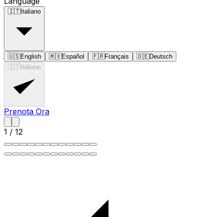
Language
🇮🇹
Italiano
🇺🇸
English
🇲🇽
Español
🇫🇷
Français
🇩🇪
Deutsch
🇮🇹
Italiano
Prenota Ora
1
/
12