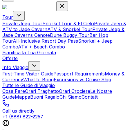
Tour
Private Jeep Tour
Snorkel Tour & El Cielo
Private Jeep &
ATV to Jade Cavern
ATV & Snorkel Tour
Private Jeep &
Jade Caverns Cenote
Dune Buggy Tour
Bar Hop
Tour
All-Inclusive Resort Day Pass
Snorkel + Jeep
Combo
ATV + Beach Combo
Pianifica la Tua Giornata
Offerte
Info Viaggio
First-Time Visitor Guide
Passport Requirements
Money &
Currency
What to Bring
Excursions vs Cruise Ship
Tutte le Guide di Viaggio
Cosa Fare
Orari Traghetto
Orari Crociere
Le Nostre
Guide
Mappa
Buoni Regalo
Chi Siamo
Contatti
Call us directly
+1 (888) 822-2257