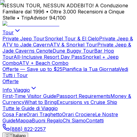
NESSUN TOUR, NESSUN ADDEBITO!
A Conduzione
Familiare dal 1996
•
Oltre 3.000 Recensioni a Cinque
Stelle
•
TripAdvisor 94/100
Tour
Private Jeep Tour
Snorkel Tour & El Cielo
Private Jeep &
ATV to Jade Cavern
ATV & Snorkel Tour
Private Jeep &
Jade Caverns Cenote
Dune Buggy Tour
Bar Hop
Tour
All-Inclusive Resort Day Pass
Snorkel + Jeep
Combo
ATV + Beach Combo
Offerte
— Save up to $25
Pianifica la Tua Giornata
Vedi
Tutti i Tour
Offerte
Info Viaggio
First-Time Visitor Guide
Passport Requirements
Money &
Currency
What to Bring
Excursions vs Cruise Ship
Tutte le Guide di Viaggio
Cosa Fare
Orari Traghetto
Orari Crociere
Le Nostre
Guide
Mappa
Buoni Regalo
Chi Siamo
Contatti
(888) 822-2257
🇮🇹
Italiano