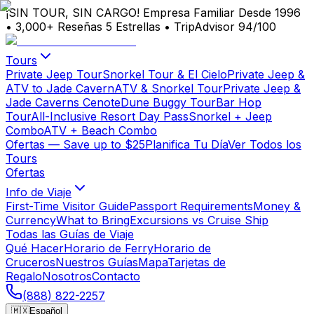
¡SIN TOUR, SIN CARGO!
Empresa Familiar Desde 1996
•
3,000+ Reseñas 5 Estrellas
•
TripAdvisor 94/100
Tours
Private Jeep Tour
Snorkel Tour & El Cielo
Private Jeep &
ATV to Jade Cavern
ATV & Snorkel Tour
Private Jeep &
Jade Caverns Cenote
Dune Buggy Tour
Bar Hop
Tour
All-Inclusive Resort Day Pass
Snorkel + Jeep
Combo
ATV + Beach Combo
Ofertas
— Save up to $25
Planifica Tu Día
Ver Todos los
Tours
Ofertas
Info de Viaje
First-Time Visitor Guide
Passport Requirements
Money &
Currency
What to Bring
Excursions vs Cruise Ship
Todas las Guías de Viaje
Qué Hacer
Horario de Ferry
Horario de
Cruceros
Nuestros Guías
Mapa
Tarjetas de
Regalo
Nosotros
Contacto
(888) 822-2257
🇲🇽
Español