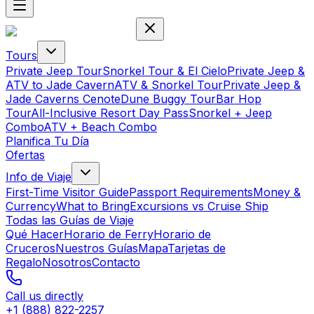
Tours
Private Jeep Tour
Snorkel Tour & El Cielo
Private Jeep &
ATV to Jade Cavern
ATV & Snorkel Tour
Private Jeep &
Jade Caverns Cenote
Dune Buggy Tour
Bar Hop
Tour
All-Inclusive Resort Day Pass
Snorkel + Jeep
Combo
ATV + Beach Combo
Planifica Tu Día
Ofertas
Info de Viaje
First-Time Visitor Guide
Passport Requirements
Money &
Currency
What to Bring
Excursions vs Cruise Ship
Todas las Guías de Viaje
Qué Hacer
Horario de Ferry
Horario de
Cruceros
Nuestros Guías
Mapa
Tarjetas de
Regalo
Nosotros
Contacto
Call us directly
+1 (888) 822-2257