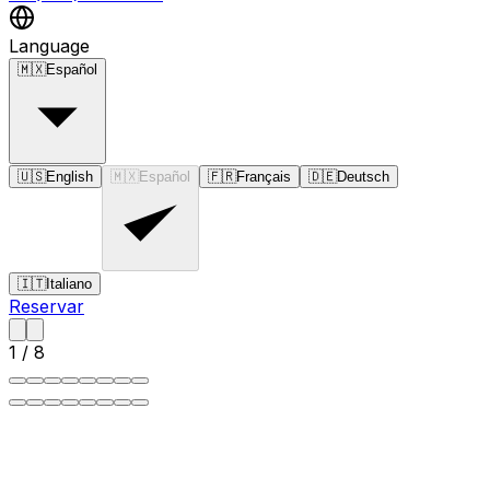
Language
🇲🇽
Español
🇺🇸
English
🇲🇽
Español
🇫🇷
Français
🇩🇪
Deutsch
🇮🇹
Italiano
Reservar
1
/
8