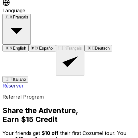
Language
🇫🇷
Français
🇺🇸
English
🇲🇽
Español
🇫🇷
Français
🇩🇪
Deutsch
🇮🇹
Italiano
Réserver
Referral Program
Share the Adventure,
Earn $
15
Credit
Your friends get
$
10
off
their first Cozumel tour. You