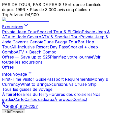
PAS DE TOUR, PAS DE FRAIS !
Entreprise familiale
depuis 1996
•
Plus de 3 000 avis cinq étoiles
•
TripAdvisor 94/100
Excursions
Private Jeep Tour
Snorkel Tour & El Cielo
Private Jeep &
ATV to Jade Cavern
ATV & Snorkel Tour
Private Jeep &
Jade Caverns Cenote
Dune Buggy Tour
Bar Hop
Tour
All-Inclusive Resort Day Pass
Snorkel + Jeep
Combo
ATV + Beach Combo
Offres
— Save up to $25
Planifiez votre journée
Voir
toutes les excursions
Offres
Infos voyage
First-Time Visitor Guide
Passport Requirements
Money &
Currency
What to Bring
Excursions vs Cruise Ship
Tous les guides de voyage
À faire
Horaires du ferry
Horaires des croisières
Nos
guides
Carte
Cartes cadeaux
À propos
Contact
(888) 822-2257
🇫🇷
Français