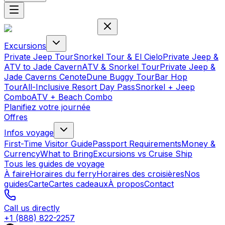
Excursions
Private Jeep Tour
Snorkel Tour & El Cielo
Private Jeep &
ATV to Jade Cavern
ATV & Snorkel Tour
Private Jeep &
Jade Caverns Cenote
Dune Buggy Tour
Bar Hop
Tour
All-Inclusive Resort Day Pass
Snorkel + Jeep
Combo
ATV + Beach Combo
Planifiez votre journée
Offres
Infos voyage
First-Time Visitor Guide
Passport Requirements
Money &
Currency
What to Bring
Excursions vs Cruise Ship
Tous les guides de voyage
À faire
Horaires du ferry
Horaires des croisières
Nos
guides
Carte
Cartes cadeaux
À propos
Contact
Call us directly
+1 (888) 822-2257